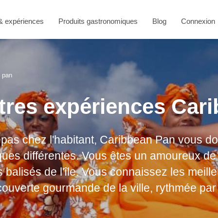
 & expériences
Produits gastronomiques
Blog
Connexion
n pan
tres expériences Car
epas chez l'habitant, Caribbean Pan vous do
ues différentes. Vous êtes un amoureux de 
 balisés de l'île. Vous connaissez les meill
ouverte gourmande de la ville, rythmée par l