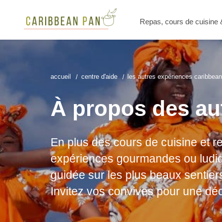
Repas, cours de cuisine
accueil
centre d'aide
les autres expériences caribbea
À propos des au
En plus des cours de cuisine et r
expériences gourmandes ou ludiq
guidée sur les plus beaux sentiers
Invitez vos convives pour une déc