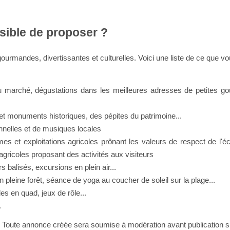
ssible de proposer ?
urmandes, divertissantes et culturelles. Voici une liste de ce que
du marché, dégustations dans les meilleures adresses de petites go
x et monuments historiques, des pépites du patrimoine...
onnelles et de musiques locales
mes et exploitations agricoles prônant les valeurs de respect de l'é
 agricoles proposant des activités aux visiteurs
 balisés, excursions en plein air...
pleine forêt, séance de yoga au coucher de soleil sur la plage...
es en quad, jeux de rôle...
.
 Toute annonce créée sera soumise à modération avant publication su