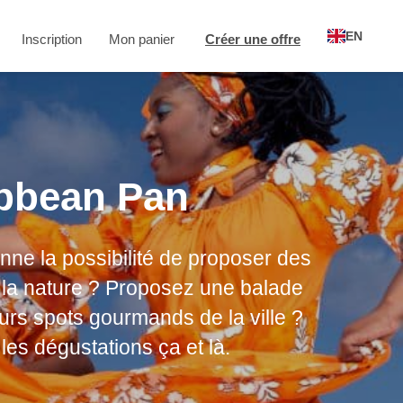
EN
Inscription
Mon panier
Créer une offre
ibbean Pan
nne la possibilité de proposer des
la nature ? Proposez une balade
eurs spots gourmands de la ville ?
es dégustations ça et là.