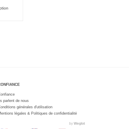
ption
CONFIANCE
onfiance
ls parlent de nous
onditions générales d'utilisation
entions légales & Politiques de confidentialité
by
Weglot