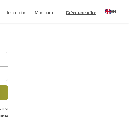
EN
Inscription
Mon panier
Créer une offre
e moi
ublié