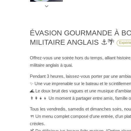
ÉVASION GOURMANDE À BORD D’UN ANCIEN BATEAU
MILITAIRE ANGLAIS ⚓🌴
Expéri
Offrez-vous une soirée hors du temps, alliant histoire
militaire anglais à quai.
Pendant 3 heures, laissez-vous porter par une ambi
✨ Une vue imprenable sur le bateau et le scintillement
🌊 Le doux bruit des vagues et une musique d’ambian
👨‍👩‍👧‍👦 Un moment à partager entre amis, famille 
Tous les vendredis, samedis et dimanches soirs, nous
🍴 Un menu complet composé d’une entrée, d’un plat et
créoles.
🍹 De délicieux jus locaux faits maison. (Option alco