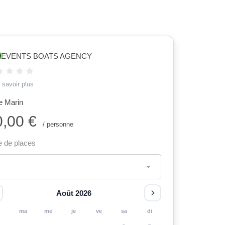
EVENTS BOATS AGENCY
 savoir plus
 Marin
0,00 €
/ personne
e de places
Août 2026
u
ma
me
je
ve
sa
di