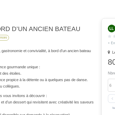
ences
+ En
, gastronomie et convivialité, à bord d’un ancien bateau
Le
8
ance gourmande unique :
Nbr
 des étoiles.
ce propice à la détente ou à quelques pas de danse.
ou collègues.
 vous invitons à découvrir :
 d’un dessert qui revisitent avec créativité les saveurs
l
ol disponible sur demande à la réservation).