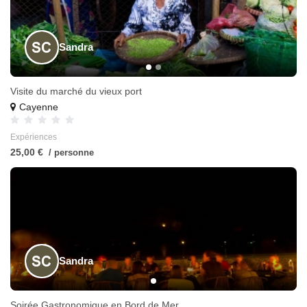
Sandra
Visite du marché du vieux port
Cayenne
Expériences
25,00 €
/ personne
Sandra
Soirée Gastronomique en Bord de Mer