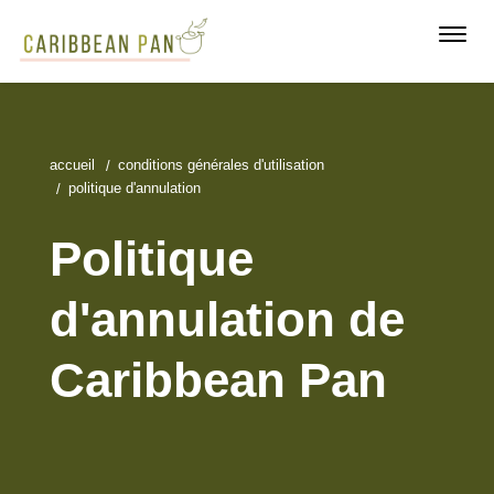
Toggl
navig
accueil
conditions générales d'utilisation
politique d'annulation
Politique
d'annulation de
Caribbean Pan