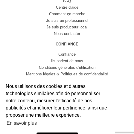
FAQ
Centre d'aide
Comment ça marche
Je suis un professionnel
Je suis producteur local
Nous contacter
CONFIANCE
Confiance
Ils parlent de nous
Conditions générales d'utilisation
Mentions légales & Politiques de confidentialité
by
Weglot
Nous utilisons des cookies et d'autres
Français
English
Español
technologies similaires afin de personnaliser
notre contenu, mesurer l'efficacité de nos
publicités et améliorer leur pertinence, ainsi que
proposer une meilleure expérience.
En savoir plus
Tous droits réservés © Caribbean Pan 2026