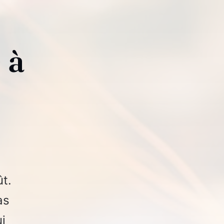
 à
ût.
as
i