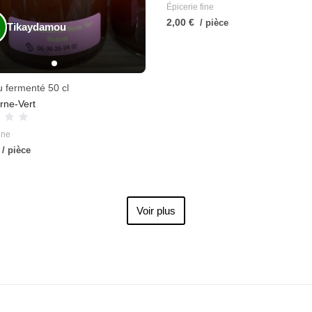
Épicerie fine
2,00 €
/ pièce
Tikaydamou
u fermenté 50 cl
rne-Vert
ine
/ pièce
Voir plus