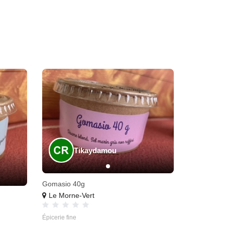
Tikaydamou
Gomasio 40g
Le Morne-Vert
Épicerie fine