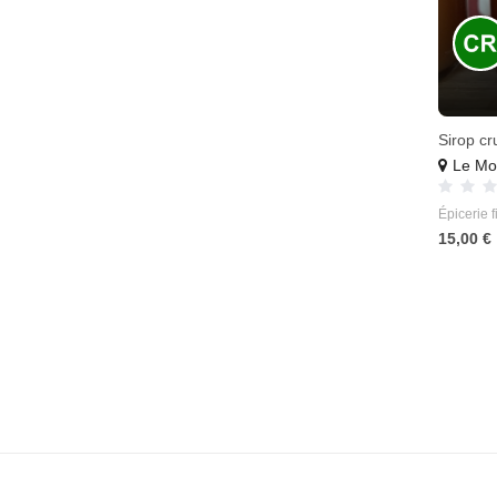
Sirop cr
Le Mo
Épicerie f
15,00 €