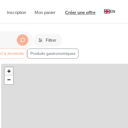
EN
Inscription
Mon panier
Créer une offre
Filtrer
f à domicile
Produits gastronomiques
+
−