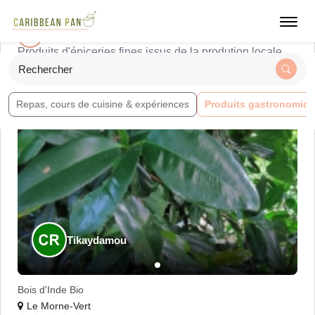
Toggl
Épicerie fine
navig
Produits d'épiceries fines issus de la prodution locale
En savoir plus
Rechercher
Map data ©
contributors,
, Imagery ©
Leaflet
|
OpenStreetMap
CC-BY-SA
Mapbox
Repas, cours de cuisine & expériences
Produits gastronomiq
+
−
Tikaydamou
Bois d'Inde Bio
Le Morne-Vert