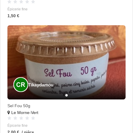
Épicerie fine
1,50 €
Tikaydamou
Sel Fou 50g
Le Morne-Vert
Épicerie fine
2,00 €
/ pièce