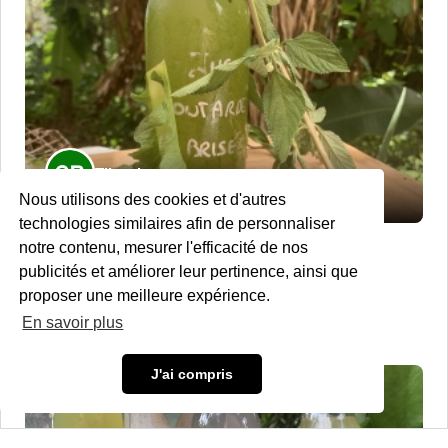
Tikaydamou
Nous utilisons des cookies et d'autres
technologies similaires afin de personnaliser
Jus frais de feuilles de moutarde et brisée
notre contenu, mesurer l'efficacité de nos
Le Morne-Vert
publicités et améliorer leur pertinence, ainsi que
proposer une meilleure expérience.
Épicerie fine
En savoir plus
2,50 €
J'ai compris